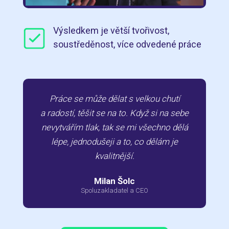
Výsledkem je větší tvořivost,
soustředěnost, více odvedené práce
Práce se může dělat s velkou chutí
a radostí, těšit se na to. Když si na sebe
nevytvářím tlak, tak se mi všechno dělá
lépe, jednodušeji a to, co dělám je
kvalitnější.
Milan Šolc
Spoluzakladatel a CEO