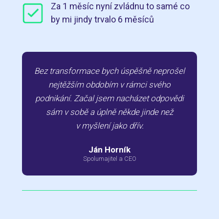
Za 1 měsíc nyní zvládnu to samé co
by mi jindy trvalo 6 měsíců
Bez transformace bych úspěšně neprošel
nejtěžším obdobím v rámci svého
podnikání. Začal jsem nacházet odpovědi
sám v sobě a úplně někde jinde než
v myšlení jako dřív.
Ján Horník
Spolumajitel a CEO