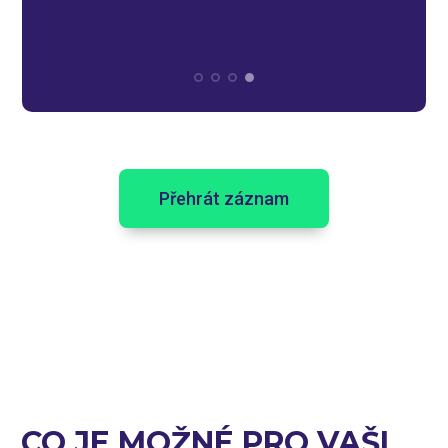
bychom předtím nikdy nepřišli.
Přehrát záznam
CO JE MOŽNÉ PRO VAŠI