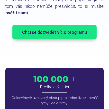
tom vás nikdo nemůže přesvědčit, to si musíte
ověřit sami.
Chci se dozvědět víc o programu
100 000
+
Proškolených lidí
Celosvětově uznávaný přístup pro jednotlivce, menší
týmy i celé firmy