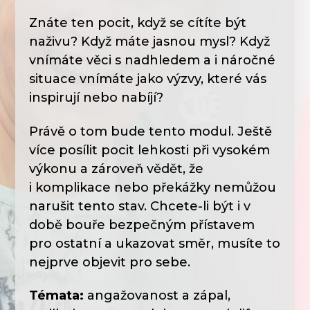
Znáte ten pocit, když se cítíte být
naživu? Když máte jasnou mysl? Když
vnímáte věci s nadhledem a i náročné
situace vnímáte jako výzvy, které vás
inspirují nebo nabíjí?
Právě o tom bude tento modul. Ještě
více posílit pocit lehkosti při vysokém
výkonu a zároveň vědět, že
i komplikace nebo překážky nemůžou
narušit tento stav. Chcete-li být i v
době bouře bezpečným přístavem
pro ostatní a ukazovat směr, musíte to
nejprve objevit pro sebe.
Témata:
angažovanost a zápal,