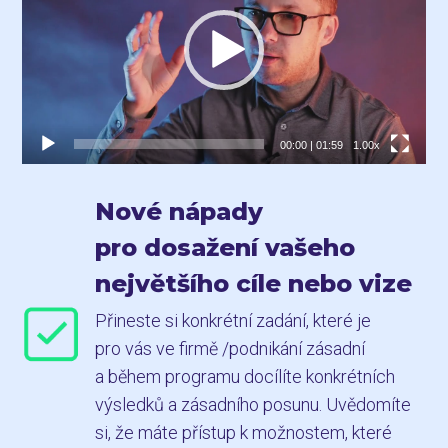
00:00
|
01:59
1.00x
Nové nápady
pro dosažení vašeho
největšího cíle nebo vize
Přineste si konkrétní zadání, které je
pro vás ve firmě /podnikání zásadní
a během programu docílíte konkrétních
výsledků a zásadního posunu. Uvědomíte
si, že máte přístup k možnostem, které