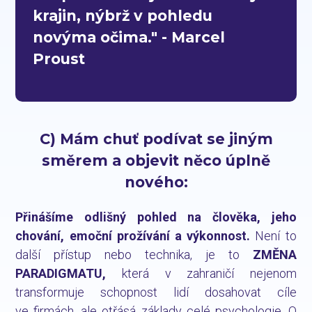
krajin, nýbrž v pohledu
novýma očima." - Marcel
Proust
C) Mám chuť podívat se jiným
směrem a objevit něco úplně
nového:
Přinášíme odlišný pohled na člověka, jeho
chování, emoční prožívání a výkonnost.
Není to
další přístup nebo technika, je to
ZMĚNA
PARADIGMATU,
která v zahraničí nejenom
transformuje schopnost lidí dosahovat cíle
ve firmách, ale otřásá základy celé psychologie.
O