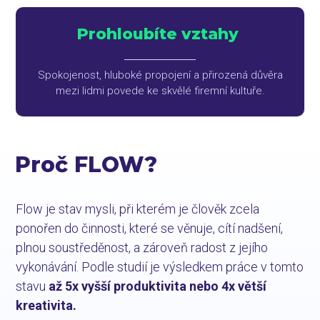
Prohloubíte vztahy
Spokojenost, hluboké propojení a přirozená důvěra
mezi lidmi povede ke skvělé firemní kultuře.
Proč FLOW?
Flow je stav mysli, při kterém je člověk zcela
ponořen do činnosti, které se věnuje, cítí nadšení,
plnou soustředěnost, a zároveň radost z jejího
vykonávání. Podle studií je výsledkem práce v tomto
stavu
až 5x vyšší produktivita nebo 4x větší
kreativita.