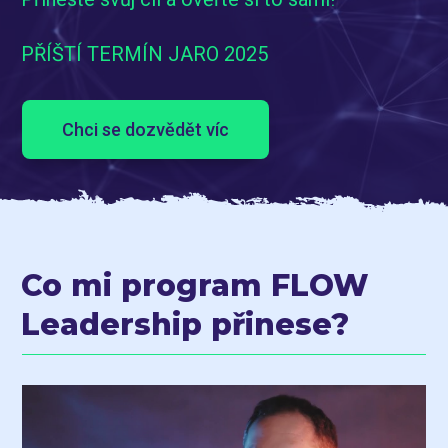
PŘÍŠTÍ TERMÍN JARO 2025
Chci se dozvědět víc
Co mi program FLOW
Leadership přinese?
Video
přehrávač