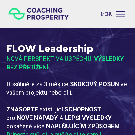
MENU
FLOW Leadership
NOVÁ PERSPEKTIVA ÚSPĚCHU:
VÝSLEDKY
BEZ PŘETÍŽENÍ
Dosáhněte za 3 měsíce
SKOKOVÝ POSUN
ve
vašem projektu nebo cíli.
ZNÁSOBTE
existující
SCHOPNOSTI
pro
NOVÉ NÁPADY
A
LEPŠÍ VÝSLEDKY
dosažené více
NAPLŇUJÍCÍM ZPŮSOBEM
.
Přineste svůj cíl a ověřte si to sami!