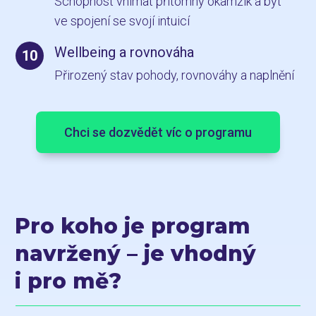
Schopnost vnímat přítomný okamžik a být
ve spojení se svojí intuicí
Wellbeing a rovnováha
10
Přirozený stav pohody, rovnováhy a naplnění
Chci se dozvědět víc o programu
Pro koho je program
navržený – je vhodný
i pro mě?