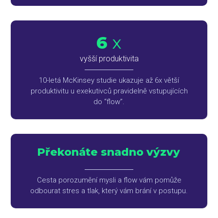
6
x
vyšší produktivita
10-letá McKinsey studie ukazuje až 6x větší
produktivitu u exekutivců pravidelně vstupujících
do “flow”.
Překonáte snadno výzvy
Cesta porozumění mysli a flow vám pomůže
odbourat stres a tlak, který vám brání v postupu.