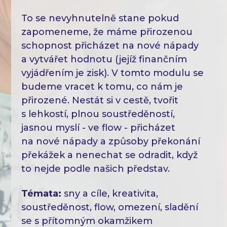
To se nevyhnutelně stane pokud
zapomeneme, že máme přirozenou
schopnost přicházet na nové nápady
a vytvářet hodnotu (jejíž finančním
vyjádřením je zisk). V tomto modulu se
budeme vracet k tomu, co nám je
přirozené. Nestát si v cestě, tvořit
s lehkostí, plnou soustředěností,
jasnou myslí - ve flow - přicházet
na nové nápady a způsoby překonání
překážek a nenechat se odradit, když
to nejde podle našich představ.
Témata:
sny a cíle, kreativita,
soustředěnost, flow, omezení, sladění
se s přítomným okamžikem