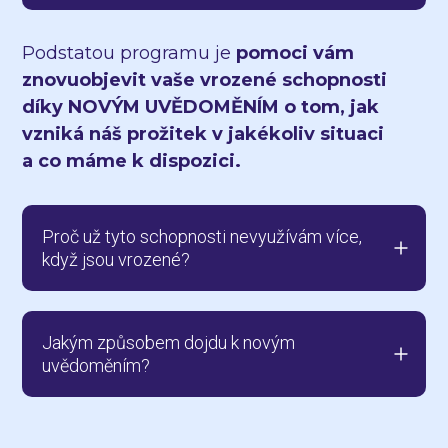
Podstatou programu je
pomoci vám
znovuobjevit vaše vrozené schopnosti
díky NOVÝM UVĚDOMĚNÍM o tom, jak
vzniká náš prožitek v jakékoliv situaci
a co máme k dispozici.
Proč už tyto schopnosti nevyužívám více,
když jsou vrozené?
Jakým způsobem dojdu k novým
uvědoměním?