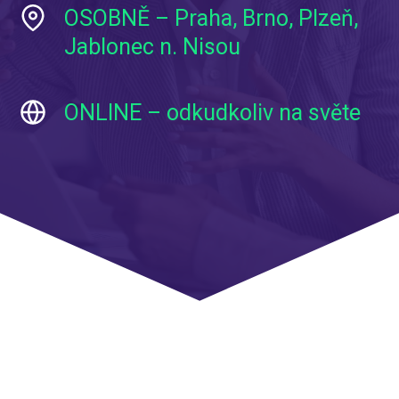
OSOBNĚ – Praha, Brno, Plzeň,
Jablonec n. Nisou
ONLINE – odkudkoliv na světe